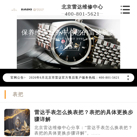
北京雷达维修中心
400-801-5621
保养维修服务中心您的雷达腕表
Maintain and repair your watch
点击查询
2026年6月雷达北京市售后服务网络优化升级公告
▲
官网公告>
2026年6月北京市雷达官方售后客户服务热线：400-801-5621
▼
2026年6月雷达售后服务中心最新网点地址：
表把
北京市东城区东长安街1号东方广场写字楼W3座6层602室（需提前预约）
北京市朝阳区建国门外大街甲6号华熙国际中心写字楼D座11层1102室（需提前预约）
雷达手表怎么换表把？表把的具体更换步
北京市朝阳区建国门外大街甲6号华熙国际中心D座11层1102室雷达售后服务中心（需提前预约）
骤详解
北京市东城区东长安街1号王府井东方广场W3座6层602室雷达售后服务中心（需提前预约）
北京雷达维修中心分享：“雷达手表怎么换表把？
节假日正常营业！
表把的具体更换步骤详解”。......