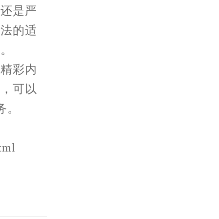
微还是严
方法的适
择。
的精彩内
题，可以
务。
tml