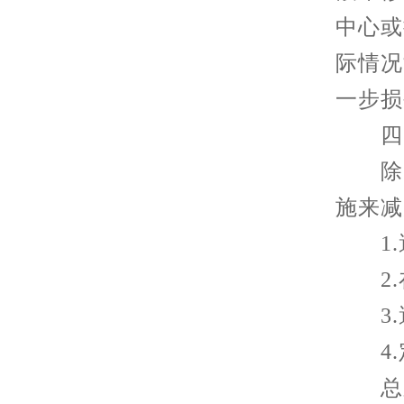
中心或
际情况
一步损
四、
除了
施来减
1.
2.
3.
4.
总之