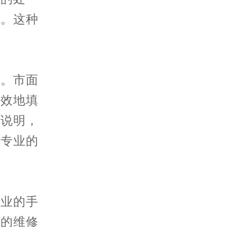
理。这种
。市面
有效地填
品说明，
到专业的
业的手
业的维修