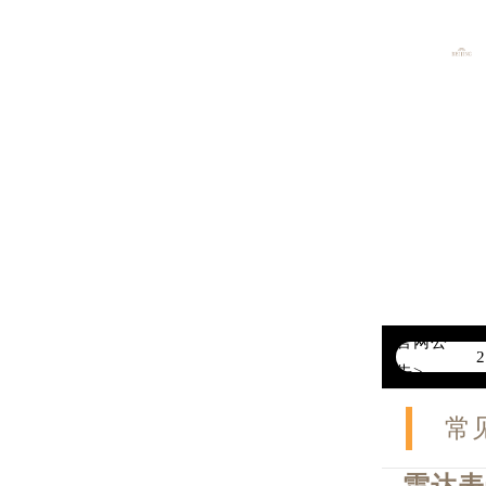
官网公
告>
常