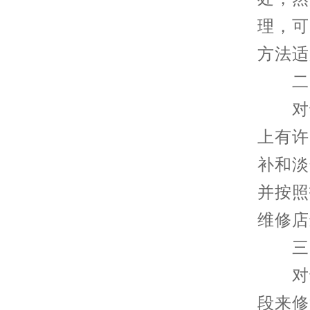
理，可
方法适
二、
对于
上有许
补和淡
并按照
维修店
三、
对于
段来修