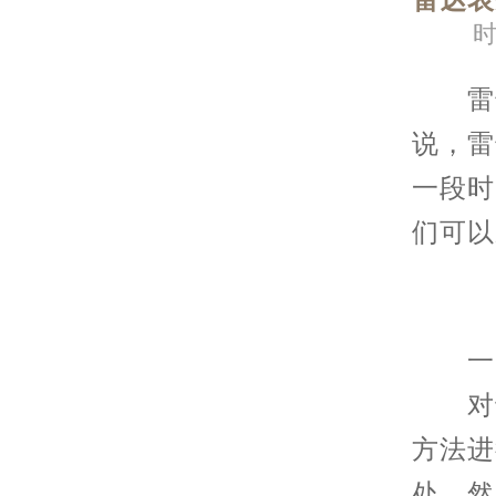
雷达表
时
雷达
说，雷
一段时
们可以
一、
对于
方法进
处，然