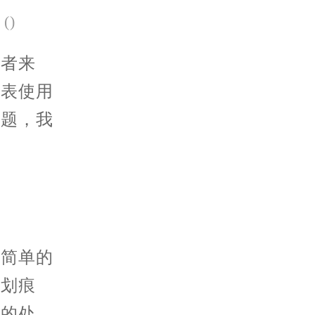
(
)
者来
手表使用
问题，我
。
简单的
磨划痕
致的处