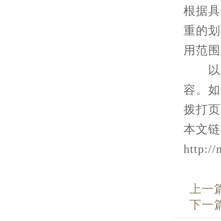
根据具
重的划
用范围
以上
容。如
拨打页
本文链
http:/
上一
下一