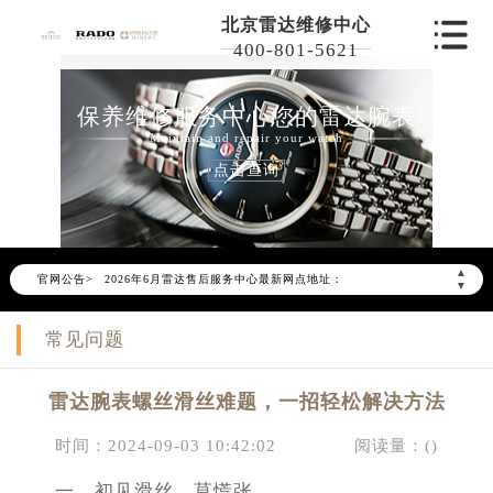
北京雷达维修中心
400-801-5621
保养维修服务中心您的雷达腕表
Maintain and repair your watch
点击查询
2026年6月雷达北京市售后服务网络优化升级公告
2026年6月北京市雷达官方售后客户服务热线：400-801-5621
▲
官网公告>
2026年6月雷达售后服务中心最新网点地址：
▼
北京市东城区东长安街1号东方广场写字楼W3座6层602室（需提前预约）
常见问题
北京市朝阳区建国门外大街甲6号华熙国际中心写字楼D座11层1102室（需提前预约）
北京市朝阳区建国门外大街甲6号华熙国际中心D座11层1102室雷达售后服务中心（需提前预约）
雷达腕表螺丝滑丝难题，一招轻松解决方法
北京市东城区东长安街1号王府井东方广场W3座6层602室雷达售后服务中心（需提前预约）
节假日正常营业！
时间：2024-09-03 10:42:02
阅读量：(
)
一、初见滑丝，莫慌张