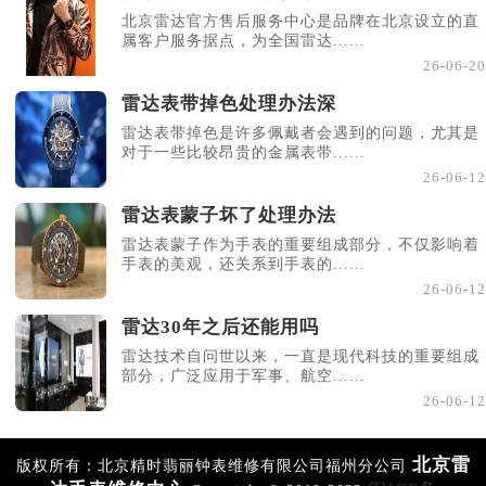
北京雷达官方售后服务中心是品牌在北京设立的直
属客户服务据点，为全国雷达......
26-06-20
雷达表带掉色处理办法深
雷达表带掉色是许多佩戴者会遇到的问题，尤其是
对于一些比较昂贵的金属表带......
26-06-12
雷达表蒙子坏了处理办法
雷达表蒙子作为手表的重要组成部分，不仅影响着
手表的美观，还关系到手表的......
26-06-12
雷达30年之后还能用吗
雷达技术自问世以来，一直是现代科技的重要组成
部分，广泛应用于军事、航空......
26-06-12
北京雷
版权所有：北京精时翡丽钟表维修有限公司福州分公司