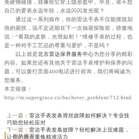
免硬物碰撞，就像给它穿上隐形盔甲。毕竟，谁不想
自己的爱表永远年轻，永远闪闪发光呢？
通过这一系列操作，你的雷达手表不仅能摆脱划
痕的困扰，说不定还能在下一次抽屉探险前，骄傲地
说：“看我的皮肤，光滑如初！”维修手表的过程，也
是一种对手工艺品的尊重与爱护，不是吗？
以上就是
北京雷达保养服务中心
为您分享的精彩
内容。如果您还有其他关于雷达手表维护和保养的问
题，可以拨打页面400电话进行咨询，我们将竭诚为
您服务。
本文链接：
http://m.supergrace.cn/bucherer_problem/712.html
上一篇：
雷达手表发条滑丝故障如何解决？专业技
巧助您轻松应对
下一篇：
雷达手表发条故障？轻松解决上弦难题，
相关推荐
让你的腕表重焕精准活力