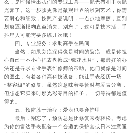
么，是时候请出我们的专业工具——抛光布和手表抛
光膏了。这一步骤更像是微观世界的雕刻艺术，你需
要耐心和细致，按照产品说明，一点点地摩擦，直到
划痕逐渐模糊直至消失。别忘了，这可是技术活，手
抖星人可能需要多练几次哦！
四、专业服务：求助高手在民间
当然，如果划痕深得像是时间的裂痕，或是你担
心自己一不小心把表盘擦成“镜花水月”，那最好的办
法还是寻求专业手表维修师的帮助。他们就像是时间
的医生，有着各种高科技设备，能让手表经历一场
“整容级”的修复。虽然这意味着要暂时与爱表分离，
但想想它归来时那光彩夺目的样子，一切等待都是值
得的。
五、预防胜于治疗：爱表也要穿护甲
最后，别忘了，预防总是比修复来得轻松。考虑
为你的雷达手表配备一个合适的保护套或日常注意避