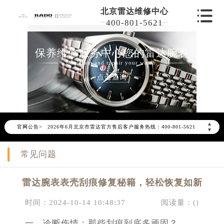
北京雷达维修中心
400-801-5621
保养维修服务中心您的雷达腕表
Maintain and repair your watch
点击查询
2026年6月雷达北京市售后服务网络优化升级公告
▲
官网公告>
2026年6月北京市雷达官方售后客户服务热线：400-801-5621
▼
2026年6月雷达售后服务中心最新网点地址：
常见问题
北京市东城区东长安街1号东方广场写字楼W3座6层602室（需提前预约）
北京市朝阳区建国门外大街甲6号华熙国际中心写字楼D座11层1102室（需提前预约）
雷达腕表表壳刮痕修复秘籍，轻松恢复如新
北京市朝阳区建国门外大街甲6号华熙国际中心D座11层1102室雷达售后服务中心（需提前预约）
北京市东城区东长安街1号王府井东方广场W3座6层602室雷达售后服务中心（需提前预约）
时间：2024-10-14 10:48:37
阅读量：(
)
节假日正常营业！
一、诊断伤情：那些划痕到底多顽固？