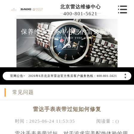
北京雷达维修中心
400-801-5621
保养维修服务中心您的雷达腕表
Maintain and repair your watch
点击查询
2026年6月雷达北京市售后服务网络优化升级公告
▲
官网公告>
2026年6月北京市雷达官方售后客户服务热线：400-801-5621
▼
2026年6月雷达售后服务中心最新网点地址：
常见问题
北京市东城区东长安街1号东方广场写字楼W3座6层602室（需提前预约）
北京市朝阳区建国门外大街甲6号华熙国际中心写字楼D座11层1102室（需提前预约）
雷达手表表带过短如何修复
北京市朝阳区建国门外大街甲6号华熙国际中心D座11层1102室雷达售后服务中心（需提前预约）
北京市东城区东长安街1号王府井东方广场W3座6层602室雷达售后服务中心（需提前预约）
时间：2025-06-24 11:53:35
阅读量：(
)
节假日正常营业！
雷达手表表带过短，对于追求完美配饰体验的用