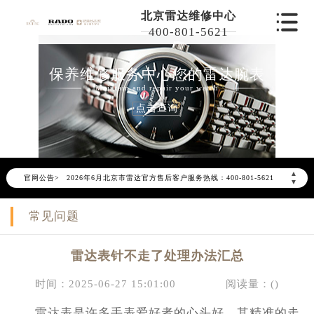
北京雷达维修中心
400-801-5621
保养维修服务中心您的雷达腕表
Maintain and repair your watch
点击查询
2026年6月雷达北京市售后服务网络优化升级公告
▲
官网公告>
2026年6月北京市雷达官方售后客户服务热线：400-801-5621
▼
2026年6月雷达售后服务中心最新网点地址：
常见问题
北京市东城区东长安街1号东方广场写字楼W3座6层602室（需提前预约）
北京市朝阳区建国门外大街甲6号华熙国际中心写字楼D座11层1102室（需提前预约）
雷达表针不走了处理办法汇总
北京市朝阳区建国门外大街甲6号华熙国际中心D座11层1102室雷达售后服务中心（需提前预约）
北京市东城区东长安街1号王府井东方广场W3座6层602室雷达售后服务中心（需提前预约）
时间：2025-06-27 15:01:00
阅读量：(
)
节假日正常营业！
雷达表是许多手表爱好者的心头好，其精准的走