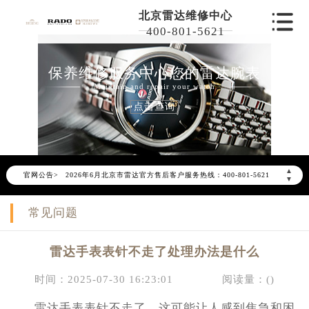
北京雷达维修中心
400-801-5621
保养维修服务中心您的雷达腕表
Maintain and repair your watch
点击查询
2026年6月雷达北京市售后服务网络优化升级公告
▲
官网公告>
2026年6月北京市雷达官方售后客户服务热线：400-801-5621
▼
2026年6月雷达售后服务中心最新网点地址：
常见问题
北京市东城区东长安街1号东方广场写字楼W3座6层602室（需提前预约）
北京市朝阳区建国门外大街甲6号华熙国际中心写字楼D座11层1102室（需提前预约）
雷达手表表针不走了处理办法是什么
北京市朝阳区建国门外大街甲6号华熙国际中心D座11层1102室雷达售后服务中心（需提前预约）
北京市东城区东长安街1号王府井东方广场W3座6层602室雷达售后服务中心（需提前预约）
时间：2025-07-30 16:23:01
阅读量：(
)
节假日正常营业！
雷达手表表针不走了，这可能让人感到焦急和困