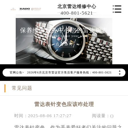
北京雷达维修中心
400-801-5621
保养维修服务中心您的雷达腕表
Maintain and repair your watch
点击查询
2026年6月雷达北京市售后服务网络优化升级公告
▲
官网公告>
2026年6月北京市雷达官方售后客户服务热线：400-801-5621
▼
2026年6月雷达售后服务中心最新网点地址：
常见问题
北京市东城区东长安街1号东方广场写字楼W3座6层602室（需提前预约）
北京市朝阳区建国门外大街甲6号华熙国际中心写字楼D座11层1102室（需提前预约）
雷达表针变色应该咋处理
北京市朝阳区建国门外大街甲6号华熙国际中心D座11层1102室雷达售后服务中心（需提前预约）
北京市东城区东长安街1号王府井东方广场W3座6层602室雷达售后服务中心（需提前预约）
时间：2025-08-06 17:27:27
阅读量：(
)
节假日正常营业！
雷达表针变色，作为手表爱好者们关注的问题之