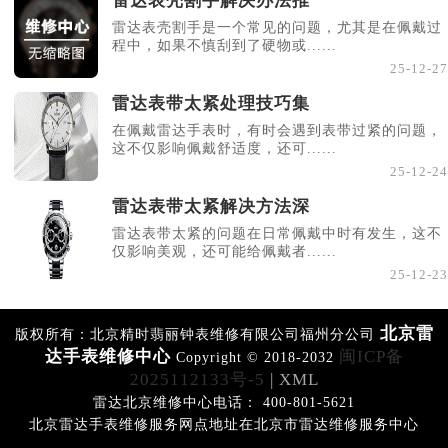
雷达表壳割手解决办法推
雷达表壳割手是一个常见的问题，尤其是在佩戴过
程中，如果不慎刮到了硬物或......
25-12-27
雷达表带太紧处理技巧集
在佩戴雷达手表时，有时会遇到表带过紧的问题，
这不仅影响佩戴舒适度，还可......
25-12-24
雷达表带太紧解决方法深
雷达表带太紧的问题在日常佩戴中时有发生，这不
仅影响美观，还可能给佩戴者......
25-12-23
北京雷
版权所有：北京精时翡丽钟表维修有限公司福州分公司
达手表维修中心
闽ICP备
Copyright © 2018-2032
2025112133号-5
| XML
雷达北京维修中心电话： 400-801-5621
北京雷达手表维修服务网点地址在北京市雷达维修服务中心