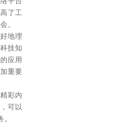
络平台
提高了工
机会。
好地理
了科技知
术的应用
更加重要
的精彩内
题，可以
务。