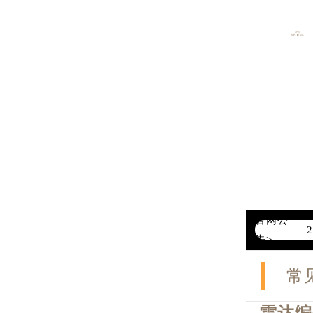
官网公
告>
常