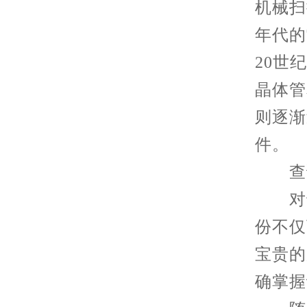
机械扫
年代的
20世
晶体管
则逐渐
件。
查询
对于
份不仅
宝贵的
确掌握