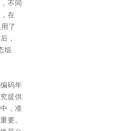
中，不同
如，在
使用了
以后，
态组
编码年
研究提供
域中，准
关重要。