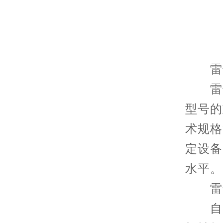
雷达
雷达
型号的
术规格
定设备
水平。
雷达
自20