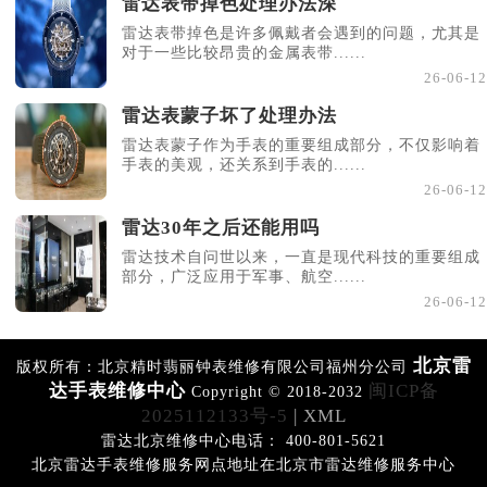
雷达表带掉色处理办法深
雷达表带掉色是许多佩戴者会遇到的问题，尤其是
对于一些比较昂贵的金属表带......
26-06-12
雷达表蒙子坏了处理办法
雷达表蒙子作为手表的重要组成部分，不仅影响着
手表的美观，还关系到手表的......
26-06-12
雷达30年之后还能用吗
雷达技术自问世以来，一直是现代科技的重要组成
部分，广泛应用于军事、航空......
26-06-12
北京雷
版权所有：北京精时翡丽钟表维修有限公司福州分公司
达手表维修中心
闽ICP备
Copyright © 2018-2032
2025112133号-5
| XML
雷达北京维修中心电话： 400-801-5621
北京雷达手表维修服务网点地址在北京市雷达维修服务中心