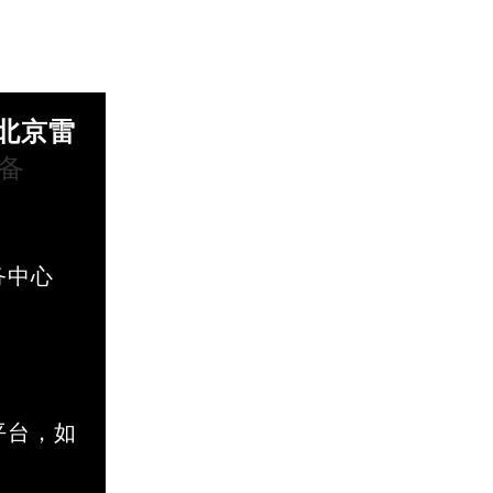
北京市东城区东长安街1号王府井东方广场W3座6层602室雷达售后服务中心（需提前预约）
北京雷
P备
务中心
平台，如