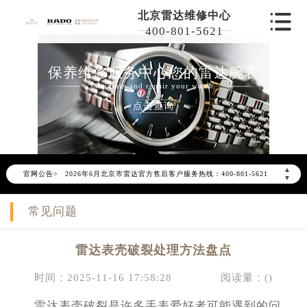
北京雷达维修中心
400-801-5621
保养维修服务中心您的雷达腕表
Maintain and repair your watch
点击查询
2026年6月雷达北京市售后服务网络优化升级公告
▲
官网公告>
2026年6月北京市雷达官方售后客户服务热线：400-801-5621
▼
2026年6月雷达售后服务中心最新网点地址：
常见问题
北京市东城区东长安街1号东方广场写字楼W3座6层602室（需提前预约）
北京市朝阳区建国门外大街甲6号华熙国际中心写字楼D座11层1102室（需提前预约）
雷达表壳破裂处理方法盘点
北京市朝阳区建国门外大街甲6号华熙国际中心D座11层1102室雷达售后服务中心（需提前预约）
北京市东城区东长安街1号王府井东方广场W3座6层602室雷达售后服务中心（需提前预约）
时间：2025-11-16 17:58:28
阅读量：(
)
节假日正常营业！
雷达表壳破裂是许多手表爱好者可能遇到的问