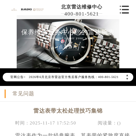
北京雷达维修中心
400-801-5621
保养维修服务中心您的雷达腕表
Maintain and repair your watch
点击查询
2026年6月雷达北京市售后服务网络优化升级公告
▲
官网公告>
2026年6月北京市雷达官方售后客户服务热线：400-801-5621
▼
2026年6月雷达售后服务中心最新网点地址：
常见问题
北京市东城区东长安街1号东方广场写字楼W3座6层602室（需提前预约）
北京市朝阳区建国门外大街甲6号华熙国际中心写字楼D座11层1102室（需提前预约）
雷达表带太松处理技巧集锦
北京市朝阳区建国门外大街甲6号华熙国际中心D座11层1102室雷达售后服务中心（需提前预约）
北京市东城区东长安街1号王府井东方广场W3座6层602室雷达售后服务中心（需提前预约）
时间：2025-11-17 17:52:50
阅读量：(
)
节假日正常营业！
雷达表作为一款经典腕表，其表带的紧致度直接